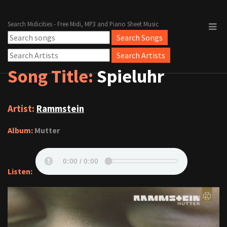
Search Midicities - Free Midi, MP3 and Piano Sheet Music
Song Title:
Spieluhr
Artist:
Rammstein
Album:
Mutter
Listen: