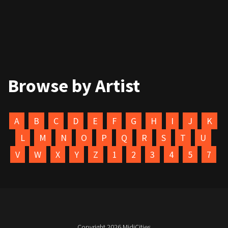
Browse by Artist
A
B
C
D
E
F
G
H
I
J
K
L
M
N
O
P
Q
R
S
T
U
V
W
X
Y
Z
1
2
3
4
5
7
Copyright 2026
MidiCities